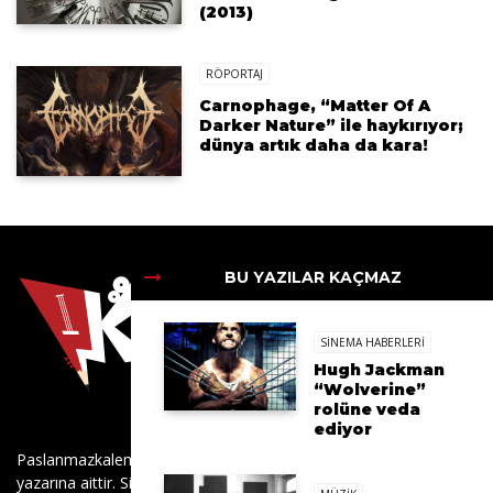
(2013)
RÖPORTAJ
Carnophage, “Matter Of A
Darker Nature” ile haykırıyor;
dünya artık daha da kara!
BU YAZILAR KAÇMAZ
SINEMA HABERLERI
Hugh Jackman
“Wolverine”
rolüne veda
ediyor
Paslanmazkalem.com’daki tüm yazıların sorumluluğu sadece
yazarına aittir. Sitedeki hiçbir içerik izinsiz kopyalanamaz, başka