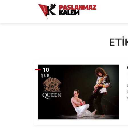
ETI
10
ŞUB