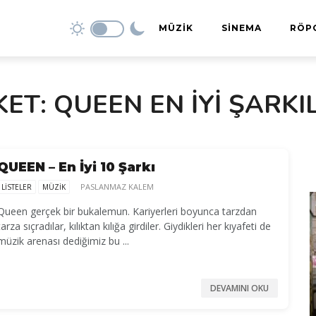
MÜZİK
SİNEMA
RÖP
Albüm Kritikleri
Filmler
KET: QUEEN EN IYI ŞARKI
Listeler
Diziler
İncelemeler
Sinema Haberleri
QUEEN – En İyi 10 Şarkı
Konser İzlenimleri
PASLANMAZ KALEM
LISTELER
MÜZİK
Queen gerçek bir bukalemun. Kariyerleri boyunca tarzdan
tarza sıçradılar, kılıktan kılığa girdiler. Giydikleri her kıyafeti de
müzik arenası dediğimiz bu ...
DEVAMINI OKU