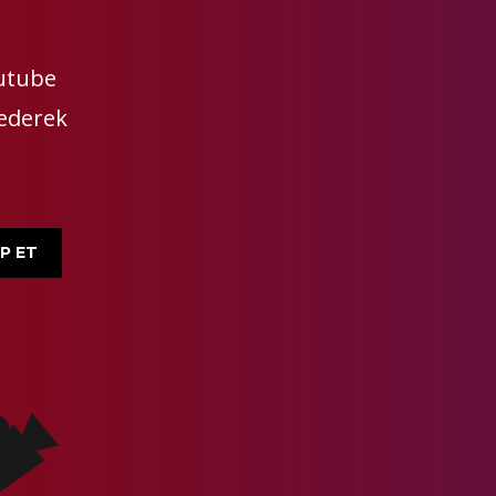
outube
 ederek
P ET