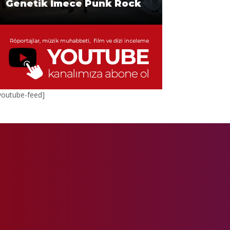
Genetik İmece Punk Rock
Kuzey’in Sert Rüzgarı
crossover, paslanmaz”
youtube-feed]